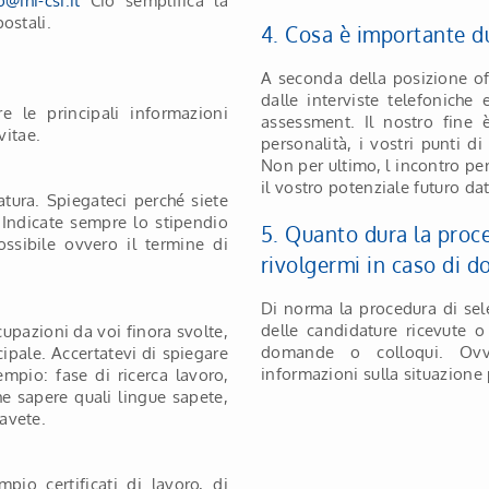
@ihi-csi.it
Ciò semplifica la
ostali.
4. Cosa è importante du
A seconda della posizione off
dalle interviste telefoniche 
e le principali informazioni
assessment. Il nostro fine 
vitae.
personalità, i vostri punti d
Non per ultimo, l incontro pe
il vostro potenziale futuro dat
datura. Spiegateci perché siete
. Indicate sempre lo stipendio
5. Quanto dura la proce
ssibile ovvero il termine di
rivolgermi in caso di 
Di norma la procedura di sel
delle candidature ricevute o
cupazioni da voi finora svolte,
domande o colloqui. Ovv
cipale. Accertatevi di spiegare
informazioni sulla situazione 
mpio: fase di ricerca lavoro,
he sapere quali lingue sapete,
avete.
mpio certificati di lavoro, di