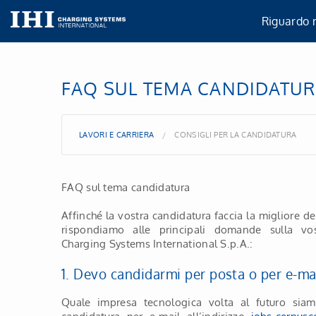
Riguardo 
Riguardo 
FAQ SUL TEMA CANDIDATU
La nostra
LAVORI E CARRIERA
CONSIGLI PER LA CANDIDATURA
Gruppo IH
FAQ sul tema candidatura
Le nostre 
Affinché la vostra candidatura faccia la migliore de
rispondiamo alle principali domande sulla vo
Certificaz
Charging Systems International S.p.A.:
1. Devo candidarmi per posta o per e-ma
TISAX®
Quale impresa tecnologica volta al futuro siamo