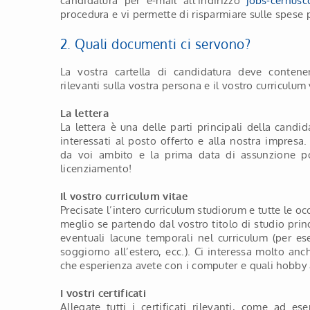
candidatura per e-mail all’indirizzo
jobs-cernusco
procedura e vi permette di risparmiare sulle spese p
2. Quali documenti ci servono?
La vostra cartella di candidatura deve contener
rilevanti sulla vostra persona e il vostro curriculum 
La lettera
La lettera è una delle parti principali della candi
interessati al posto offerto e alla nostra impresa
da voi ambito e la prima data di assunzione po
licenziamento!
Il vostro curriculum vitae
Precisate l’intero curriculum studiorum e tutte le oc
meglio se partendo dal vostro titolo di studio prin
eventuali lacune temporali nel curriculum (per ese
soggiorno all’estero, ecc.). Ci interessa molto anc
che esperienza avete con i computer e quali hobby 
I vostri certificati
Allegate tutti i certificati rilevanti, come ad ese