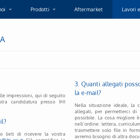
noi
Prodotti
Aftermarket
Lavori e
noi
Prodotti
Noi com
RA
 sede
Turbocompressori WG
Consigl
I
Turbocompressori VGS
3. Quanti allegati pos
politiche
Sviluppo prodotto
la e-mail?
lle impressioni, qui di seguito
stra candidatura presso IHI
ioni
Nella situazione ideale, la 
allegati, per permetterci di
possibile. La cosa migliore 
il?
nell’ordine: lettera, curriculu
trasmettere solo file in fo
 lieti di ricevere la vostra
avremo bisogno di altra docu