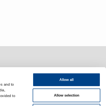
Allow all
stre politiche
es and to
dia,
Allow selection
rovided to