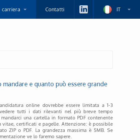
 carriera
Contatti
IT
e datori di lavoro
i per la candidatura
so mandare e quanto può essere grande
candidatura online dovrebbe essere limitata a 1-3
 vedere tutti i dati rilevanti nel più breve tempo
è mandarci una cartella in formato PDF contenente
m vitae, certificati e pagelle. Attenzione: è possibile
rmato ZIP o PDF. La grandezza massima è 5MB. Se
mentazione ve lo faremo sapere.