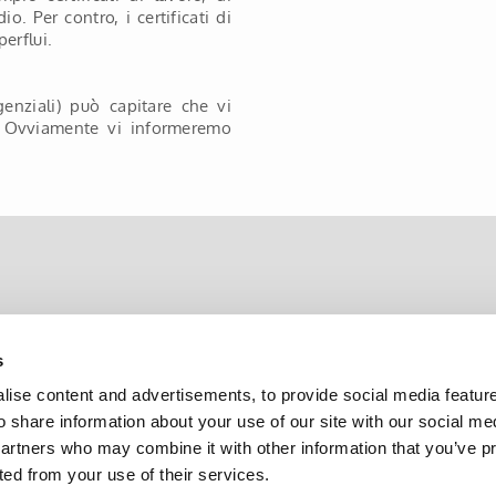
o. Per contro, i certificati di
erflui.
genziali) può capitare che vi
. Ovviamente vi informeremo
s
Note legali
Sitemap
Informazioni sulla privacy
Le no
ise content and advertisements, to provide social media featur
o share information about your use of our site with our social me
partners who may combine it with other information that you’ve p
ted from your use of their services.